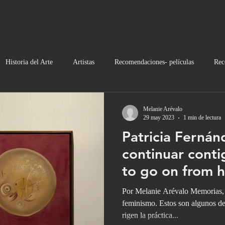
Historia del Arte
Artistas
Recomendaciones- películas
Rec
Noticias
Moda
Melanie Arévalo
29 may 2023
1 min de lectura
Patricia Fernán
continuar conti
to go on from h
Por Melanie Arévalo Memorias, 
feminismo. Estos son algunos de
rigen la práctica...