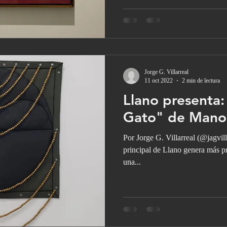
Jorge G. Villarreal
11 oct 2022
2 min de lectura
Llano presenta
Gato" de Mano
Por Jorge G. Villarreal (@jagvilla
principal de Llano genera más pr
una...