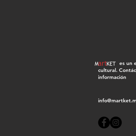
Martket
es un 
cultural. Contá
información
info@martket.