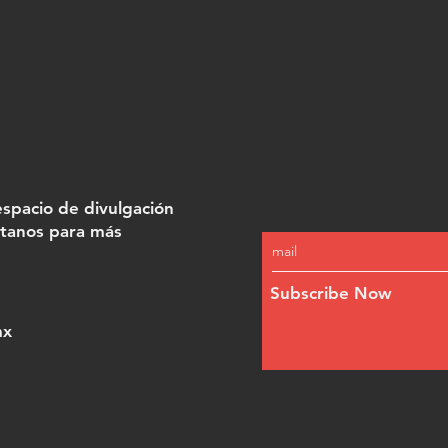
espacio de divulgación
ctanos para más
Subscribe Now
mx