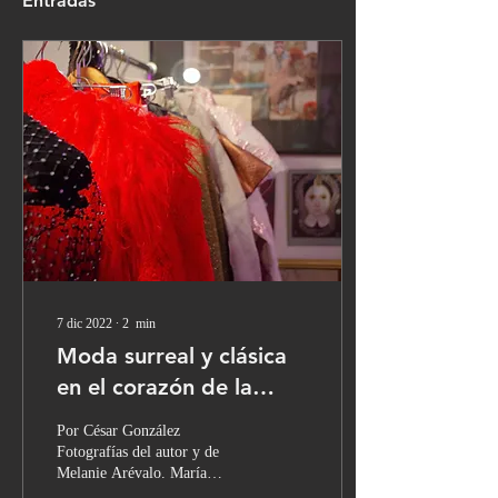
Entradas
7 dic 2022
∙
2
min
Moda surreal y clásica
en el corazón de la
CDMX
Por César González
Fotografías del autor y de
Melanie Arévalo. María
Ponce y Juan Loyo acaban de