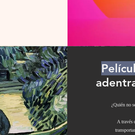
Pelícu
adentr
¿Quién no s
A través 
transporta