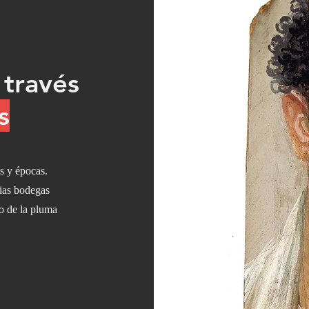
 través
s
s y épocas.
ucias bodegas
o de la pluma