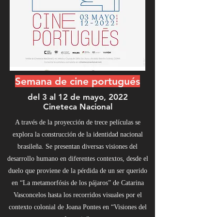
Semana de cine portugués
del 3 al 12 de mayo, 2022
Cineteca Nacional
A través de la proyección de trece películas se
explora la construcción de la identidad nacional
brasileña. Se presentan diversas visiones del
desarrollo humano en diferentes contextos, desde el
duelo que proviene de la pérdida de un ser querido
en “La metamorfósis de los pájaros” de Catarina
Vasconcelos hasta los recorridos visuales por el
contexto colonial de Joana Pontes en “Visiones del