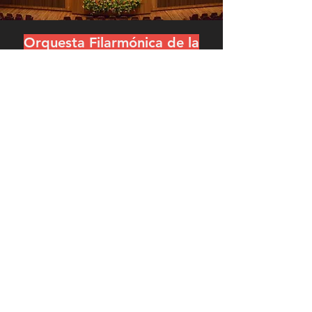
Orquesta Filarmónica de la
UNAM (Ofunam): Segunda
temporada 2022
durante mayo y junio,2022
Sala Nezahualcóyotl
La orquesta presentará diversos programas a
lo largo de la temporada, entre los que
destacan las noches de cuerdas (7 y 8 de
mayo), las de música de cámara (14 de
mayo) y las de influencia brasileña (11 y 12
de junio).
Website