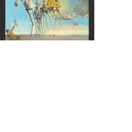
Izquierda: Salvador Dalí, 
Las tentaciones de 
San Antonio
, 1946.
Derecha: Remedios Varo, 
Bordando el 