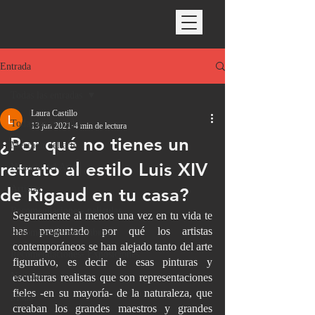
Entrada
Todas las entradas
Laura Castillo
Todas las entradas
13 jun 2021
4 min de lectura
¿Por qué no tienes un
Mercado del arte
retrato al estilo Luis XIV
Historia del Arte
Artistas
de Rigaud en tu casa?
Recomendaciones- películas
Seguramente al menos una vez en tu vida te 
has preguntado por qué los artistas 
Recomendaciones- libros
contemporáneos se han alejado tanto del arte 
Recomendaciones- Exposiciones
figurativo, es decir de esas pinturas y 
Noticias
esculturas realistas que son representaciones 
fieles -en su mayoría- de la naturaleza, que 
Moda
creaban los grandes maestros y grandes 