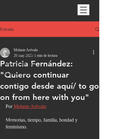
Entrada
Todas las entradas
Melanie Arévalo
Todas las entradas
29 may 2023
1 min de lectura
Patricia Fernández:
Mercado del arte
"Quiero continuar
Historia del Arte
Artistas
contigo desde aquí/ to go
Recomendaciones- películas
on from here with you"
Recomendaciones- libros
Por 
Melanie Arévalo
Recomendaciones- Exposiciones
Memorias, tiempo, familia, bondad y 
Noticias
feminismo.
Moda